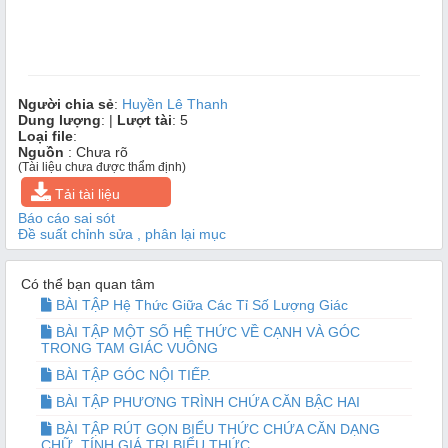
Người chia sẻ
:
Huyền Lê Thanh
Dung lượng
: |
Lượt tài
: 5
Loại file
:
Nguồn
: Chưa rõ
(Tài liệu chưa được thẩm định)
Tải tài liệu
Báo cáo sai sót
Đề suất chỉnh sửa , phân lại mục
Có thể bạn quan tâm
BÀI TẬP Hệ Thức Giữa Các Tỉ Số Lượng Giác
BÀI TẬP MỘT SỐ HỆ THỨC VỀ CẠNH VÀ GÓC
TRONG TAM GIÁC VUÔNG
BÀI TẬP GÓC NỘI TIẾP.
BÀI TẬP PHƯƠNG TRÌNH CHỨA CĂN BẬC HAI
BÀI TẬP RÚT GỌN BIỂU THỨC CHỨA CĂN DẠNG
CHỮ. TÍNH GIÁ TRỊ BIỂU THỨC